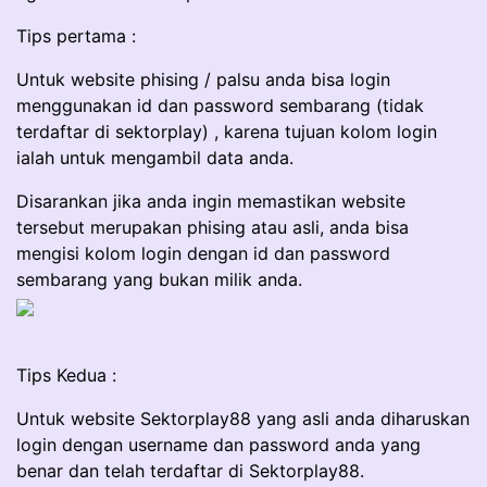
Tips pertama :
Untuk website phising / palsu anda bisa login
menggunakan id dan password sembarang (tidak
terdaftar di sektorplay) , karena tujuan kolom login
ialah untuk mengambil data anda.
Disarankan jika anda ingin memastikan website
tersebut merupakan phising atau asli, anda bisa
mengisi kolom login dengan id dan password
sembarang yang bukan milik anda.
Tips Kedua :
Untuk website Sektorplay88 yang asli anda diharuskan
login dengan username dan password anda yang
benar dan telah terdaftar di Sektorplay88.