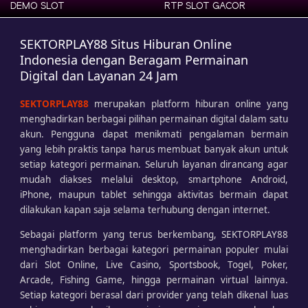
DEMO SLOT
RTP SLOT GACOR
SEKTORPLAY88 Situs Hiburan Online
Indonesia dengan Beragam Permainan
Digital dan Layanan 24 Jam
SEKTORPLAY88
merupakan platform hiburan online yang
menghadirkan berbagai pilihan permainan digital dalam satu
akun. Pengguna dapat menikmati pengalaman bermain
yang lebih praktis tanpa harus membuat banyak akun untuk
setiap kategori permainan. Seluruh layanan dirancang agar
mudah diakses melalui desktop, smartphone Android,
iPhone, maupun tablet sehingga aktivitas bermain dapat
dilakukan kapan saja selama terhubung dengan internet.
Sebagai platform yang terus berkembang, SEKTORPLAY88
menghadirkan berbagai kategori permainan populer mulai
dari Slot Online, Live Casino, Sportsbook, Togel, Poker,
Arcade, Fishing Game, hingga permainan virtual lainnya.
Setiap kategori berasal dari provider yang telah dikenal luas