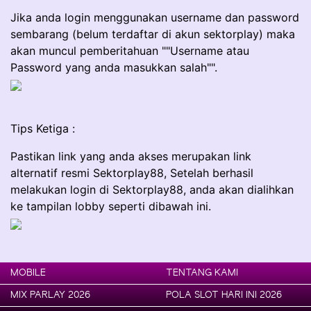
Jika anda login menggunakan username dan password
sembarang (belum terdaftar di akun sektorplay) maka
akan muncul pemberitahuan ""Username atau
Password yang anda masukkan salah"".
Tips Ketiga :
Pastikan link yang anda akses merupakan link
alternatif resmi Sektorplay88, Setelah berhasil
melakukan login di Sektorplay88, anda akan dialihkan
ke tampilan lobby seperti dibawah ini.
MOBILE
TENTANG KAMI
MIX PARLAY 2026
POLA SLOT HARI INI 2026